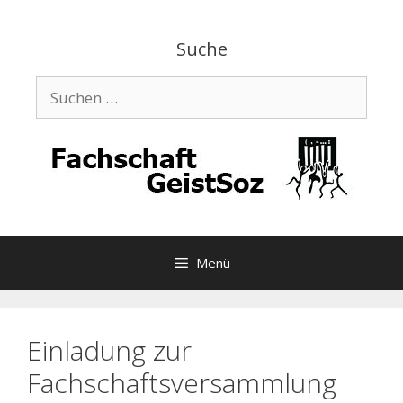
Zum
Inhalt
Suche
springen
Suchen
nach:
Menü
Einladung zur
Fachschaftsversammlung