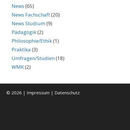
News
(65)
News Fachschaft
(20)
News Studium
(9)
Pädagogik
(2)
Philosophie/Ethik
(1)
Praktika
(3)
Umfragen/Studien
(18)
WMK
(2)
© 2026 |
Impressum
|
Datenschutz