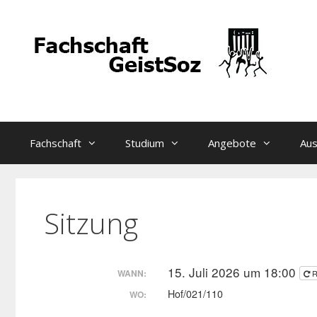
Zum
Inhalt
springen
Fachschaft
Studium
Angebote
Aus
Sitzung
15. Juli 2026 um 18:00
WANN:
R
Hof/021/110
WO: