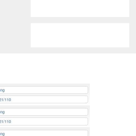
ung
21/110
ung
21/110
ung