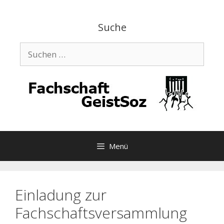
Zum
Inhalt
Suche
springen
Suchen
nach:
Menü
Einladung zur
Fachschaftsversammlung