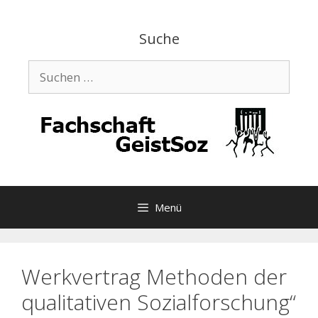
Zum
Inhalt
Suche
springen
Suchen
nach:
Menü
Werkvertrag Methoden der
qualitativen Sozialforschung“